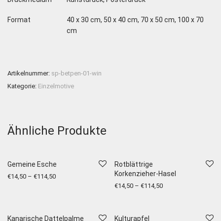
Format
40 x 30 cm, 50 x 40 cm, 70 x 50 cm, 100 x 70
cm
Artikelnummer:
sp-betpen-01-win
Kategorie:
Einzelmotive
Ähnliche Produkte
Gemeine Esche
Rotblättrige
Korkenzieher-Hasel
€
14,50
–
€
114,50
€
14,50
–
€
114,50
Kanarische Dattelpalme
Kulturapfel