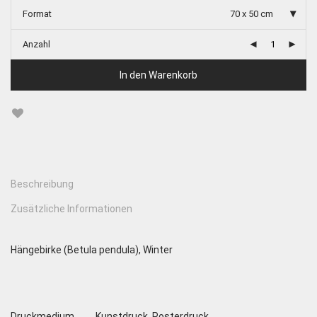
Format
70 x 50 cm
Anzahl
In den Warenkorb
Beschreibung
Zusätzliche Informationen
Hängebirke (Betula pendula), Winter
Druckmedium
Kunstdruck, Posterdruck