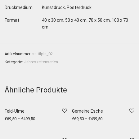
Druckmedium
Kunstdruck, Posterdruck
Format
40 x 30 cm, 50 x 40 cm, 70 x 50 cm, 100 x 70
cm
Artikelnummer:
ss-tilpla_02
Kategorie:
Jahreszeitenserien
Ähnliche Produkte
Feld-Ulme
Gemeine Esche
€
69,50
–
€
499,50
€
69,50
–
€
499,50