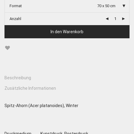
Format
70 x 50 cm
Anzahl
In den Warenkorb
Beschreibung
Zusätzliche Informationen
Spitz-Ahorn (Acer platanoides), Winter
Druckmedium
Kunstdruck, Posterdruck