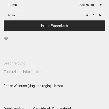
Format
70 x 50 cm
Anzahl
In den Warenkorb
Beschreibung
Zusätzliche Informationen
Echte Walnuss (Juglans regia), Herbst
Druckmedium
Kunstdruck, Posterdruck